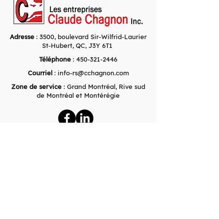
Adresse
: 3500, boulevard Sir-Wilfrid-Laurier
St-Hubert, QC, J3Y 6T1
Téléphone
: 450-321-2446
Courriel
:
info-rs@cchagnon.com
Zone de service
: Grand Montréal, Rive sud
de Montréal et Montérégie
Compagnies associées à Les
Entreprises Claude Chagnon Inc.
Pavages Métropolitain Inc.
3500, boulevard Sir-Wilfrid-Laurier
Saint-Hubert, QC J3Y 6T1
Téléphone :
450-223-2092
Pavages Maska Inc. - Saint-Hyacinthe