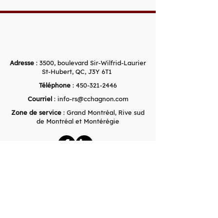
Adresse
: 3500, boulevard Sir-Wilfrid-Laurier
St-Hubert, QC, J3Y 6T1
Téléphone
: 450-321-2446
Courriel
:
info-rs@cchagnon.com
Zone de service
: Grand Montréal, Rive sud
de Montréal et Montérégie
Compagnies associées à Les
Entreprises Claude Chagnon Inc.
Pavages Métropolitain Inc.
3500, boulevard Sir-Wilfrid-Laurier
Saint-Hubert, QC J3Y 6T1